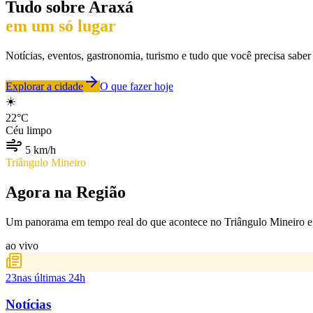
Tudo sobre
Araxá
em um só lugar
Notícias, eventos, gastronomia, turismo e tudo que você precisa saber
Explorar a cidade
O que fazer hoje
☀️
22
°C
Céu limpo
5
km/h
Triângulo Mineiro
Agora na Região
Um panorama em tempo real do que acontece no Triângulo Mineiro e 
ao vivo
23
nas últimas 24h
Notícias