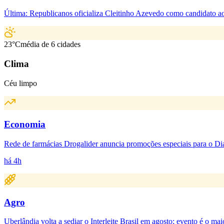
Última:
Republicanos oficializa Cleitinho Azevedo como candidato 
23
°C
média de 6 cidades
Clima
Céu limpo
Economia
Rede de farmácias Drogalider anuncia promoções especiais para o Dia
há 4h
Agro
Uberlândia volta a sediar o Interleite Brasil em agosto; evento é o mai