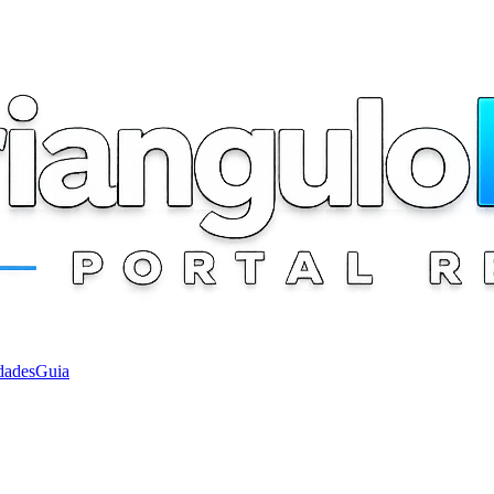
dades
Guia