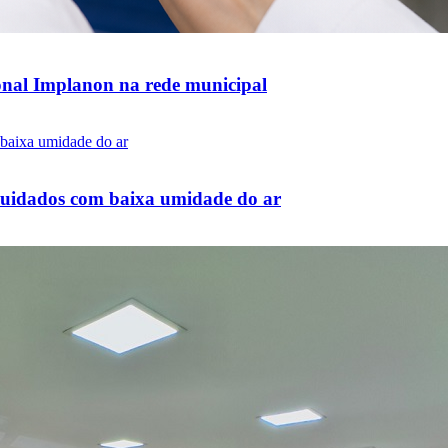
ional Implanon na rede municipal
 cuidados com baixa umidade do ar