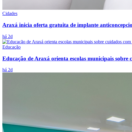
Cidades
Araxá inicia oferta gratuita de implante anticoncepc
há 2d
Educação
Educação de Araxá orienta escolas municipais sobre
há 2d