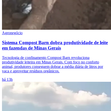
Agronegócio
Sistema Compost Barn dobra produtividade de leite
em fazendas de Minas Gerais
Tecnologia de confinamento Compost Barn revoluciona
produtividade leiteira em Minas Gerais. Com foco no conforto
animal, produtores conseguem dobrar a média diária de litros por
vaca e aproveitar resíduos orgânicos.
há 13h