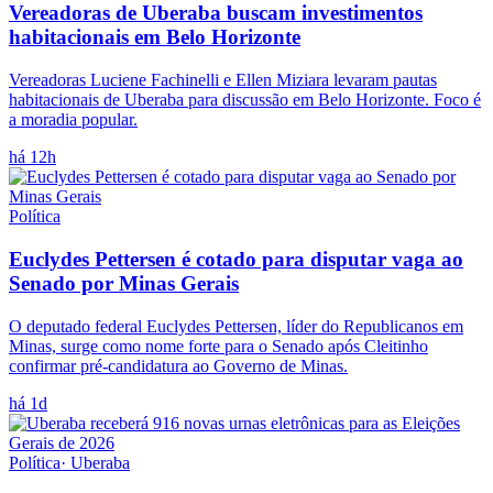
Vereadoras de Uberaba buscam investimentos
habitacionais em Belo Horizonte
Vereadoras Luciene Fachinelli e Ellen Miziara levaram pautas
habitacionais de Uberaba para discussão em Belo Horizonte. Foco é
a moradia popular.
há 12h
Política
Euclydes Pettersen é cotado para disputar vaga ao
Senado por Minas Gerais
O deputado federal Euclydes Pettersen, líder do Republicanos em
Minas, surge como nome forte para o Senado após Cleitinho
confirmar pré-candidatura ao Governo de Minas.
há 1d
Política
·
Uberaba