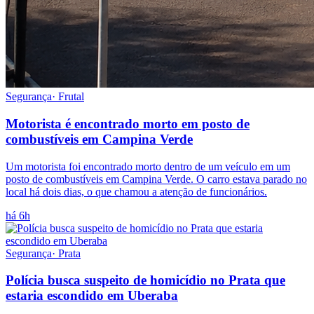
Segurança
·
Frutal
Motorista é encontrado morto em posto de
combustíveis em Campina Verde
Um motorista foi encontrado morto dentro de um veículo em um
posto de combustíveis em Campina Verde. O carro estava parado no
local há dois dias, o que chamou a atenção de funcionários.
há 6h
Segurança
·
Prata
Polícia busca suspeito de homicídio no Prata que
estaria escondido em Uberaba