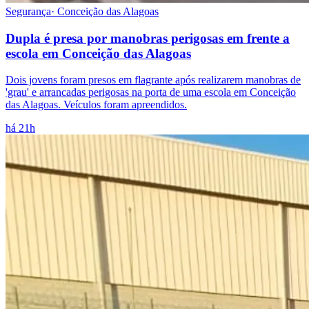
Segurança
·
Conceição das Alagoas
Dupla é presa por manobras perigosas em frente a
escola em Conceição das Alagoas
Dois jovens foram presos em flagrante após realizarem manobras de
'grau' e arrancadas perigosas na porta de uma escola em Conceição
das Alagoas. Veículos foram apreendidos.
há 21h