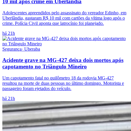
10 mil após crime em Uberlândia
Adolescentes apreendidos pelo assassinato do vereador Edinho, em
Uberlândia, gastaram R$ 10 mil com cartões da vítima logo após o
crime. Polícia Civil aponta que latrocínio foi planejado.
há 21h
Segurança
·
Uberaba
Acidente grave na MG-427 deixa dois mortos após
capotamento no Triângulo Mineiro
Um capotamento fatal no quilômetro 18 da rodovia MG-427
resultou na morte de duas pessoas no último domingo. Motorista e
passageiro foram ejetados do veículo.
há 21h