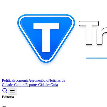
Política
Economia
Agronegócio
Notícias de
Cidades
Cultura
Esportes
Cidades
Guia
Editoria