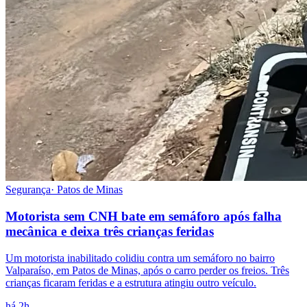
Segurança
·
Patos de Minas
Motorista sem CNH bate em semáforo após falha
mecânica e deixa três crianças feridas
Um motorista inabilitado colidiu contra um semáforo no bairro
Valparaíso, em Patos de Minas, após o carro perder os freios. Três
crianças ficaram feridas e a estrutura atingiu outro veículo.
há 2h