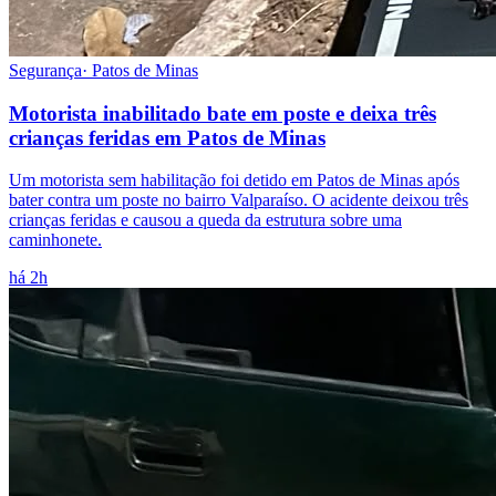
Segurança
·
Patos de Minas
Motorista inabilitado bate em poste e deixa três
crianças feridas em Patos de Minas
Um motorista sem habilitação foi detido em Patos de Minas após
bater contra um poste no bairro Valparaíso. O acidente deixou três
crianças feridas e causou a queda da estrutura sobre uma
caminhonete.
há 2h