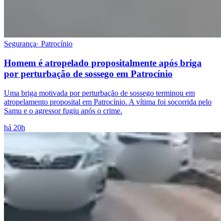
Segurança
·
Patrocínio
Homem é atropelado propositalmente após briga
por perturbação de sossego em Patrocínio
Uma briga motivada por perturbação de sossego terminou em
atropelamento proposital em Patrocínio. A vítima foi socorrida pelo
Samu e o agressor fugiu após o crime.
há 20h