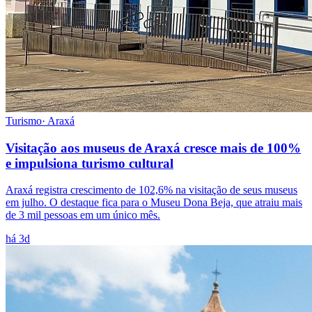
Turismo
·
Araxá
Visitação aos museus de Araxá cresce mais de 100%
e impulsiona turismo cultural
Araxá registra crescimento de 102,6% na visitação de seus museus
em julho. O destaque fica para o Museu Dona Beja, que atraiu mais
de 3 mil pessoas em um único mês.
há 3d