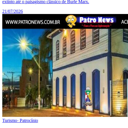
extinto até o paisagismo clássico de Burle Marx.
21/07/2026
Turismo
·
Patrocínio