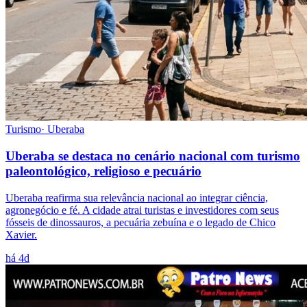
Turismo
·
Uberaba
Uberaba se destaca no cenário nacional com turismo
paleontológico, religioso e pecuário
Uberaba reafirma sua relevância nacional ao integrar ciência,
agronegócio e fé. A cidade atrai turistas e investidores com seus
fósseis de dinossauros, a pecuária zebuína e o legado de Chico
Xavier.
há 4d