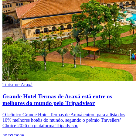
Turismo
·
Araxá
Grande Hotel Termas de Araxá está entre os
melhores do mundo pelo Tripadvisor
O icônico Grande Hotel Termas de Araxá entrou para a lista dos
10% melhores hotéis do mundo, segundo o prêmio Travellers’
Choice 2026 da plataforma Tripadvisor.
20/07/2026