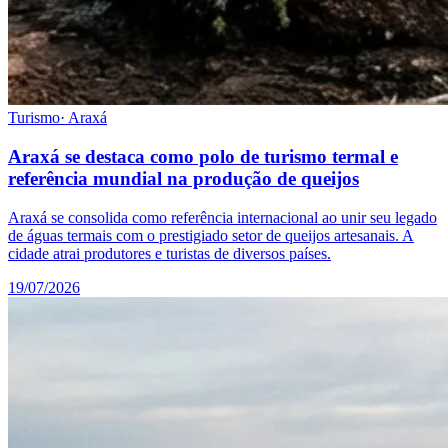
Turismo
·
Araxá
Araxá se destaca como polo de turismo termal e
referência mundial na produção de queijos
Araxá se consolida como referência internacional ao unir seu legado
de águas termais com o prestigiado setor de queijos artesanais. A
cidade atrai produtores e turistas de diversos países.
19/07/2026