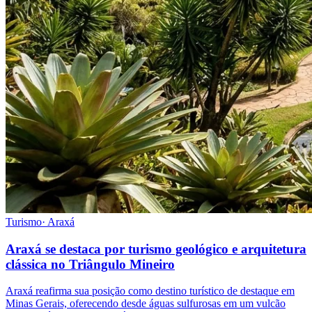
Turismo
·
Araxá
Araxá se destaca por turismo geológico e arquitetura
clássica no Triângulo Mineiro
Araxá reafirma sua posição como destino turístico de destaque em
Minas Gerais, oferecendo desde águas sulfurosas em um vulcão