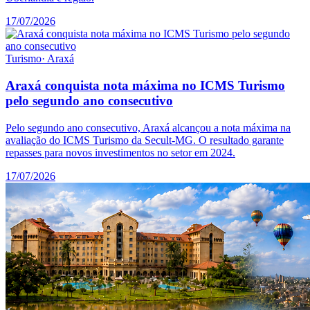
17/07/2026
Turismo
·
Araxá
Araxá conquista nota máxima no ICMS Turismo
pelo segundo ano consecutivo
Pelo segundo ano consecutivo, Araxá alcançou a nota máxima na
avaliação do ICMS Turismo da Secult-MG. O resultado garante
repasses para novos investimentos no setor em 2024.
17/07/2026