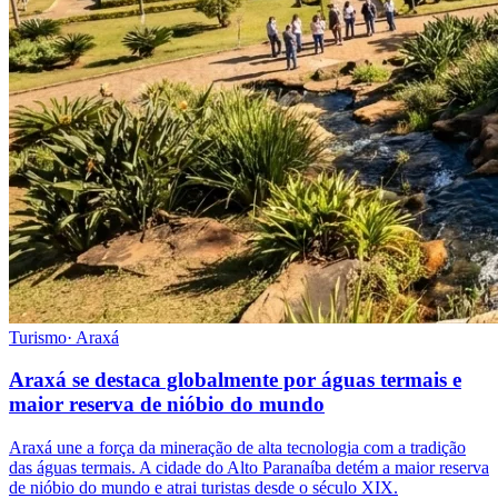
Turismo
·
Araxá
Araxá se destaca globalmente por águas termais e
maior reserva de nióbio do mundo
Araxá une a força da mineração de alta tecnologia com a tradição
das águas termais. A cidade do Alto Paranaíba detém a maior reserva
de nióbio do mundo e atrai turistas desde o século XIX.