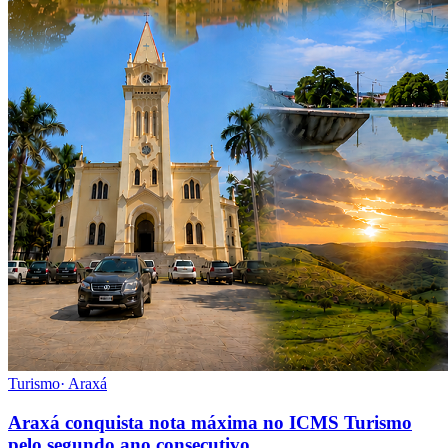
Turismo
·
Araxá
Araxá conquista nota máxima no ICMS Turismo
pelo segundo ano consecutivo