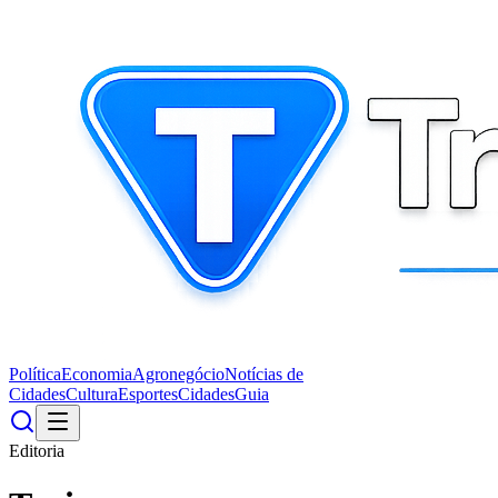
Política
Economia
Agronegócio
Notícias de
Cidades
Cultura
Esportes
Cidades
Guia
Editoria