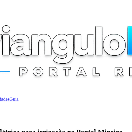
dades
Guia
étrica para irrigação no Pontal Mineiro