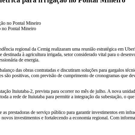
o no Pontal Mineiro
ndência regional da Cemig realizaram uma reunião estratégica em Uberlân
de destinada à agricultura irrigada, setor considerado vital para o dese
essionária de energia.
alanço das obras contratadas e discutiram soluções para gargalos téc
eses são positivas, com previsão de cumprimento de cronogramas que de
ção Ituiutaba-2, prevista para ocorrer no mês de julho. A nova unidade 
toda a rede de Ituiutaba para permitir a integração da subestação, o qu
 as prestadoras de serviço público para garantir investimentos em infra
o novos investimentos e fortalecendo a economia regional. Com inform