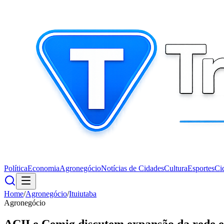
Política
Economia
Agronegócio
Notícias de Cidades
Cultura
Esportes
Ci
Home
/
Agronegócio
/
Ituiutaba
Agronegócio
ACII e Cemig discutem expansão da rede el